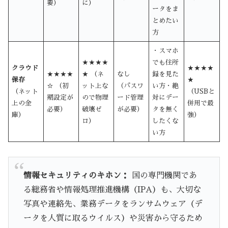
要）
に）
ータをま
とめたい
方
・スマホ
★★★★
でも住所
クラウド
★★★★
★★★★
★ （ネ
なし
録を見た
保存
★
☆ （初
ット上な
（パスワ
い方・絶
（ネット
（USBと
期設定が
ので物理
ード管理
対にデー
上の金
併用で最
必要）
破壊ゼ
が必要）
タを無く
庫）
強）
ロ）
したくな
い方
情報セキュリティのキホン：
国の専門機関であ
る総務省や情報処理推進機構（IPA）も、大切な
写真や連絡先、業務データをランサムウェア（デ
ータを人質に取るウイルス）や災害から守るため