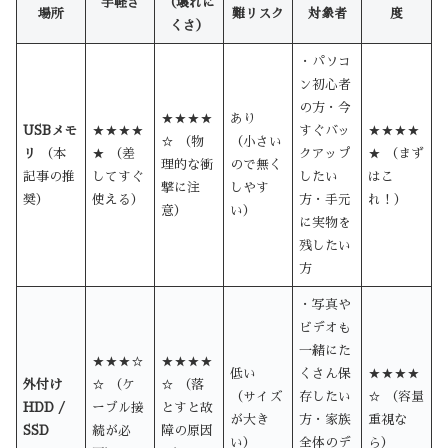
手軽さ
（壊れに
場所
難リスク
対象者
度
くさ）
・パソコ
ン初心者
の方・今
★★★★
あり
USBメモ
★★★★
すぐバッ
★★★★
☆ （物
（小さい
リ
（本
★ （差
クアップ
★ （まず
理的な衝
ので無く
記事の推
してすぐ
したい
はこ
撃に注
しやす
奨）
使える）
方・手元
れ！）
意）
い）
に実物を
残したい
方
・写真や
ビデオも
一緒にた
★★★☆
★★★★
低い
くさん保
★★★★
外付け
☆ （ケ
☆ （落
（サイズ
存したい
☆ （容量
HDD /
ーブル接
とすと故
が大き
方・家族
重視な
SSD
続が必
障の原因
い）
全体のデ
ら）