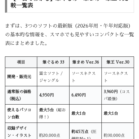
較一覧表
まずは、3つのソフトの最新版（2026年用・午年対応版）
の基本的な情報を、スマホでも見やすいコンパクトな一覧
表にまとめました。
項目
筆ぐるめ 33
筆まめ Ver.36
筆王 Ver.30
富士ソフト /
ソースネクス
ソースネクス
開発・販売元
ジャングル
ト
ト
通常版の価格
3,960円
（コス
4,950円
6,490円
（税込）
パ最強）
使えるパソコ
最大5台
（超お
最大1台
最大1台
ン台数
得！）
収録デザイ
約45万点
（圧
ン・イラスト
約20,000点
約30,000点
倒的No.1）