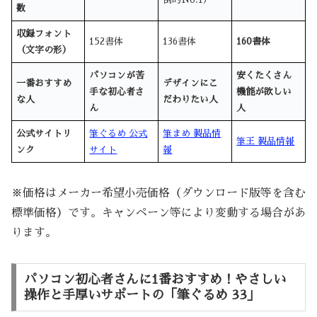
数
収録フォント
152書体
136書体
160書体
（文字の形）
パソコンが苦
安くたくさん
一番おすすめ
デザインにこ
手な初心者さ
機能が欲しい
な人
だわりたい人
ん
人
公式サイトリ
筆ぐるめ 公式
筆まめ 製品情
筆王 製品情報
ンク
サイト
報
※価格はメーカー希望小売価格（ダウンロード版等を含む
標準価格）です。キャンペーン等により変動する場合があ
ります。
パソコン初心者さんに1番おすすめ！やさしい
操作と手厚いサポートの「筆ぐるめ 33」