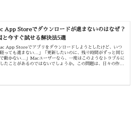
ac App Storeでダウンロードが進まないのはなぜ？
因と今すぐ試せる解決法5選
ac App Storeでアプリをダウンロードしようとしたけど、いつ
経っても進まない…」「更新したいのに、残り時間がずっと同じ
で動かない…」Macユーザーなら、一度はこのようなトラブルに
したことがあるのではないでしょうか。この問題は、日々の作業
を大きく妨げるだけでなく、単純なストレスにもなります。実
その原因はひとつではなく、さまざまな要因が複雑に絡み合って
ことが多いのです。この記事では、Mac App Storeでのダウン
ドが止まってしまう主な原因を徹底的に解説し、誰でもすぐに試
具体的な解決策を5つ厳選してご紹介します。【この記事で分か
】Mac App...