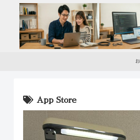
お
App Store