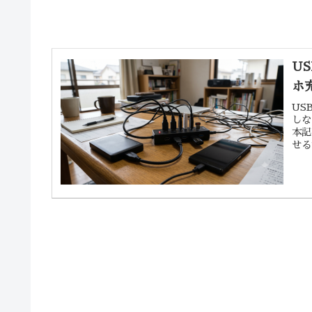
U
ホ
US
しな
本記
せる