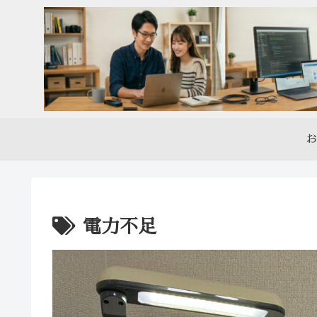
お
電力不足